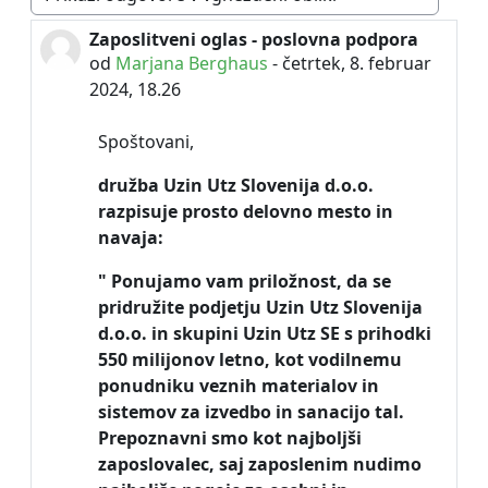
Način prikaza
Zaposlitveni oglas - poslovna podpora
Število odgovorov: 0
od
Marjana Berghaus
-
četrtek, 8. februar
2024, 18.26
Spoštovani,
družba
Uzin Utz Slovenija d.o.o.
razpisuje prosto delovno mesto in
navaja:
" Ponujamo vam priložnost, da se
pridružite podjetju Uzin Utz Slovenija
d.o.o. in skupini Uzin Utz SE s prihodki
550 milijonov letno, kot vodilnemu
ponudniku veznih materialov in
sistemov za izvedbo in sanacijo tal.
Prepoznavni smo kot najboljši
zaposlovalec, saj zaposlenim nudimo