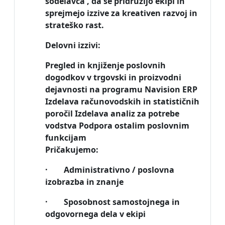
sodelavca , da se pridružijo ekipi in
sprejmejo izzive za kreativen razvoj in
strateško rast.
Delovni izzivi:
Pregled in knjiženje poslovnih
dogodkov v trgovski in proizvodni
dejavnosti na programu Navision ERP
Izdelava računovodskih in statističnih
poročil Izdelava analiz za potrebe
vodstva Podpora ostalim poslovnim
funkcijam
Pričakujemo:
· Administrativno / poslovna
izobrazba in znanje
· Sposobnost samostojnega in
odgovornega dela v ekipi