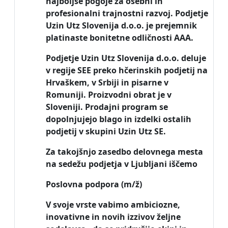
najboljše pogoje za osebni in
profesionalni trajnostni razvoj. Podjetje
Uzin Utz Slovenija d.o.o. je prejemnik
platinaste bonitetne odličnosti AAA.
Podjetje Uzin Utz Slovenija d.o.o. deluje
v regije SEE preko hčerinskih podjetij na
Hrvaškem, v Srbiji in pisarne v
Romuniji. Proizvodni obrat je v
Sloveniji. Prodajni program se
dopolnjujejo blago in izdelki ostalih
podjetij v skupini Uzin Utz SE.
Za takojšnjo zasedbo delovnega mesta
na sedežu podjetja v Ljubljani iščemo
Poslovna podpora (m/ž)
V svoje vrste vabimo ambiciozne,
inovativne in novih izzivov željne