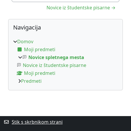
Novice iz študentske pisarne →
Bloki
Preskoči Navigacija
Navigacija
Domov
Moji predmeti
Novice spletnega mesta
Novice iz študentske pisarne
Moji predmeti
Predmeti
Supplementary blocks
Stik s skrbnikom strani