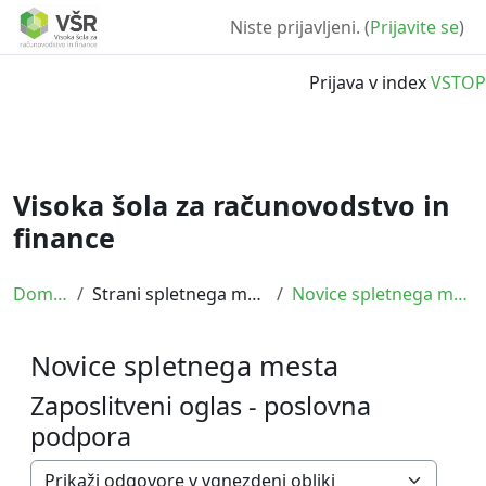
Prijava v index
VSTOP
Niste prijavljeni. (
Prijavite se
)
Preskoči na glavno vsebino
Prijava v index
VSTOP
Visoka šola za računovodstvo in
finance
Domov
Strani spletnega mesta
Novice spletnega mesta
Novice spletnega mesta
Zaposlitveni oglas - poslovna
podpora